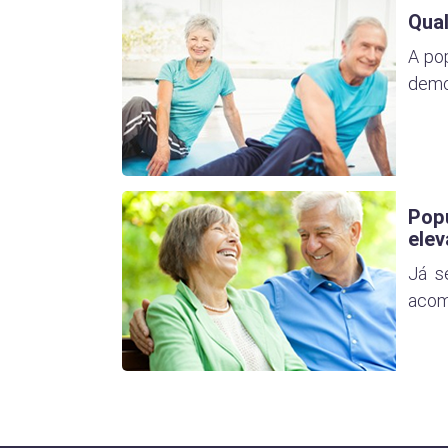
Qual
A po
demog
Popu
elev
Já s
acom