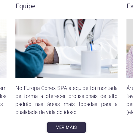
Equipe
Es
bem
No Europa Conex SPA a equipe foi montada
Ár
dos
de forma a oferecer profissionais de alto
fa
s.
padrão nas áreas mais focadas para a
pe
qualidade de vida do idoso.
(e
VER MAIS