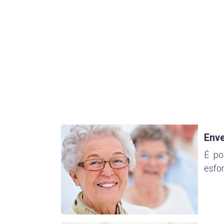
Env
É po
esfor