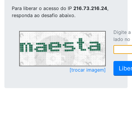
Para liberar o acesso
do IP
216.73.216.24
,
responda ao desafio abaixo.
Digite 
lado no
[trocar imagem]